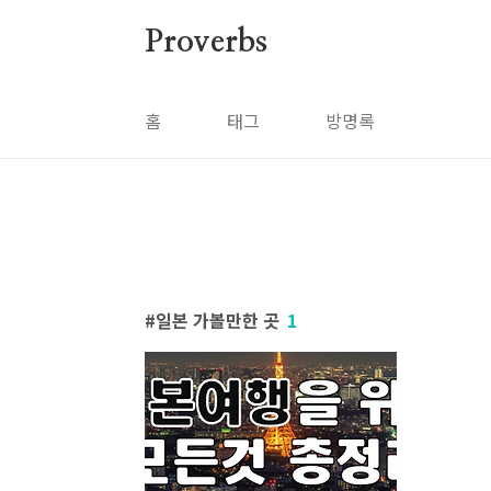
본문 바로가기
Proverbs
홈
태그
방명록
일본 가볼만한 곳
1