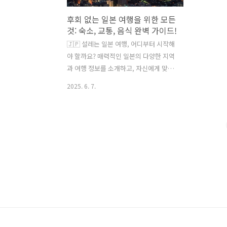
후회 없는 일본 여행을 위한 모든
것: 숙소, 교통, 음식 완벽 가이드!
🇯🇵 설레는 일본 여행, 어디부터 시작해
야 할까요? 매력적인 일본의 다양한 지역
과 여행 정보를 소개하고, 자신에게 맞는
여행 계획을 세우는 데 도움을 드립니다.
2025. 6. 7.
목차 📝일본, 왜 가야 할까요? 🤔떠나기
전 필수 준비 사항 🚀인기 일본 여행지 둘
러보기 🗺️일본 여행 경비, 얼마나 들까
요? 💰나만의 맞춤 여행 계획 세우기 🗓️여
행 중 유용한 팁 📌글의 핵심 요약 📝자주
묻는 질문 ❓ 안녕하세요! 😊 일본 여행을
계획하고 계시나요! 저도 일본의 다채로
운 매력에 푹 빠져 여러 번 방문했었는데
요. 처음 일본 여행을 준비하시는 분들은
어디부터 어떻게 시작해야 할지 막막할
수 있는데요. 그래서 오늘은 여러분의 성
공적인 일본 여행을 위해, 기본적인 정보