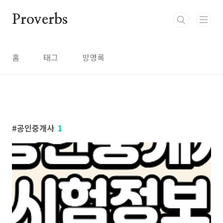
본문 바로가기
Proverbs
홈
태그
방명록
공인중개사
1