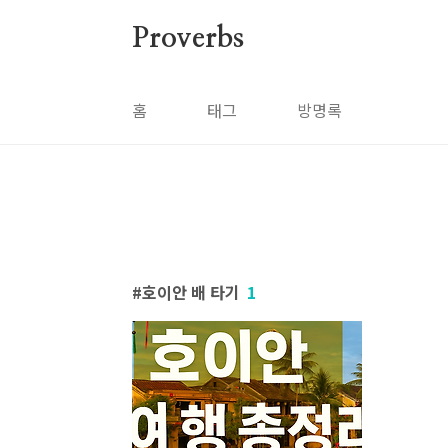
본문 바로가기
Proverbs
홈
태그
방명록
호이안 배 타기
1