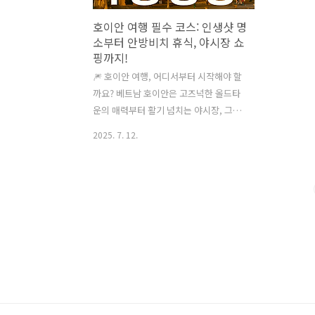
호이안 여행 필수 코스: 인생샷 명
소부터 안방비치 휴식, 야시장 쇼
핑까지!
🎆 호이안 여행, 어디서부터 시작해야 할
까요? 베트남 호이안은 고즈넉한 올드타
운의 매력부터 활기 넘치는 야시장, 그리
고 아름다운 해변까지, 모든 여행자의 마
2025. 7. 12.
음을 사로잡는 곳이에요. 이 글 하나로 호
이안의 모든 것을 정복하고 잊지 못할 추
억을 만들어 보세요!안녕하세요! 😊 요즘
호이안 여행 계획하시는 분들 많으시죠?
저도 최근에 호이안을 다녀왔는데, 정말
시간 가는 줄 모르고 즐기다 왔어요. 사실
처음엔 막연하게 '랜턴 예쁜 곳' 정도로만
생각했는데, 직접 가보니 숨겨진 매력이
정말 많더라고요! 특히 한국인 여행객분
들이라면 더욱 만족하실 만한 핵심 스팟
들과 최신 정보를 꼼꼼하게 정리해서 알