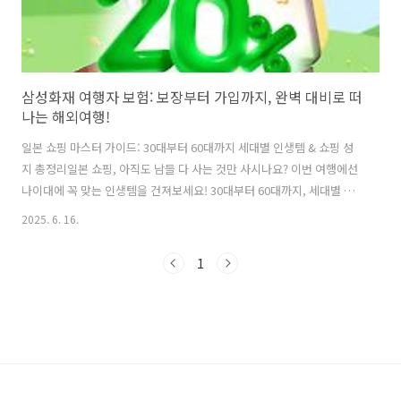
삼성화재 여행자 보험: 보장부터 가입까지, 완벽 대비로 떠
나는 해외여행!
일본 쇼핑 마스터 가이드: 30대부터 60대까지 세대별 인생템 & 쇼핑 성
지 총정리일본 쇼핑, 아직도 남들 다 사는 것만 사시나요? 이번 여행에선
나이대에 꼭 맞는 인생템을 건져보세요! 30대부터 60대까지, 세대별 맞
춤 쇼핑 리스트와 현지인처럼 쇼핑하는 꿀팁까지 모두 담았
2025. 6. 16.
coalwk008.com 서울 북촌 한옥마을 완벽 가이드: 역사와 감성을 만나
는 시간 여행서울 북촌 한옥마을: 시간 여행자의 감성 충전소 🌿 고즈넉
1
한 한옥의 아름다움과 현대의 편리함이 공존하는 북촌 한옥마을, 어떻게
즐겨야 할까요? 역사와 문화가 살아 숨 쉬는 이곳에서 잊지
coalwk008.com 해외여행 필수품, 삼성화재 여행자 보험! ✈️ 복잡한 해
외여행, 혹시 모를 사고와 질병에 대비하는 현명한 방법, 삼성화재 여행
자 보험..