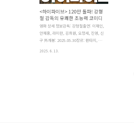
<하이파이브> 120만 돌파! 강형
철 감독의 유쾌한 초능력 코미디
영화 상세 정보감독: 강형철출연: 이재인,
안재홍, 라미란, 김희원, 오정세, 진영, 신
구 外개봉: 2025.05.30장르: 판타지, 코
미디, 액션러닝타임: 119분등급: 15세 이
2025. 6. 13.
상 관람가✨ 실관람 평점 8.7점 (현재 기
준) | 🎟️ 예매율 1위 (2025년 6월 기준) |
🎬 누적 관객 120만 명 이상 돌파!초능력
히어로물이 이렇게 유쾌할 수 있나요? ,
강형철 감독의 신작 는 초능력과 코미디
의 기묘한 만남으로 관객들에게 색다른
즐거움을 선사합니다. 이 영화가 왜 특별
하고, 어떤 매력을 가지고 있는지 함께 알
아볼까요?혹시 평범한 일상을 살다가 갑
자기 특별한 능력이 생긴다면 어떨 것 같
으세요? 상상만 해도 두근거리고, 동시에
좀 막막할 것 같기도 해요. 저도 예전에 슈