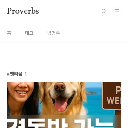
본문 바로가기
Proverbs
홈
태그
방명록
펫티움
1