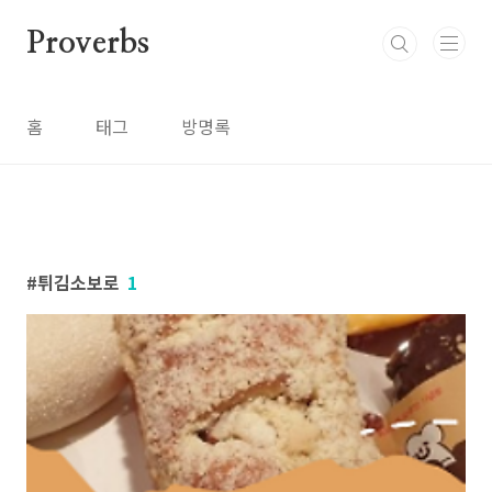
본문 바로가기
Proverbs
홈
태그
방명록
튀김소보로
1