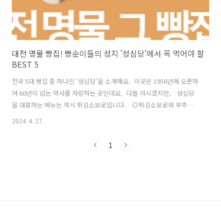
대전 명물 빵집! 빵순이들의 성지 '성심당'에서 꼭 먹어야 할
BEST 5
전국 5대 빵집 중 하나인 ‘성심당’을 소개해요. 이곳은 1956년에 오픈하
여 60년이 넘는 역사를 자랑하는 곳인데요. 다들 아시겠지만, 성심당
을 대표하는 메뉴는 역시 튀김소보로입니다. ◎튀김소보로와 부추빵이
유명한 대전 대표 빵집대전하면 전국적으로 소문난 유명 베이커리가 있
2024. 4. 27.
는데요. 바로 ‘성심당’입니다.60년 전통을 자랑하는 이곳은 언제나 사람
들로 북적이며 연일 문전성시를 이루고 있습니다.대표 메뉴인 튀김소보
1
로와 부추빵 외에도 맛있는 빵이 가득한 곳이죠.개인적으로는 부추빵을
더 선호하는데, 베스트은 단연코 튀김소보로가 1위입니다. 보문산 메아
리도 양대산맥이에요. 성심당 빵 ◎ 다양한 종류의 빵과 케이크를 맛
볼 수 있는 대전 성심당 본점‘성심당’은 1956년 대전역 앞 작은 찐빵집에
서 시..