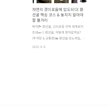
자연의 경이로움에 압도되다: 환
선굴 핵심 코스 & 놓치지 말아야
할 볼거리
목차🏞️ 환선굴, 신비로운 지하 세계로의
초대🚗💨 환선굴, 어떻게 찾아갈까요?
(주차장 & 교통편)🚝 환선굴 모노레일, 편
안한 동굴 여행의 시작🗺️ 환선굴 탐험 코
2025. 6. 8.
스 미리보기✨ 환선굴 놓치면 안 될 주요
볼거리💡 환선굴 방문 시 유용한 꿀팁📍
환선굴 주변 가볼 만한 곳 & 맛집 추천❓
자주 묻는 질문🧡 환선굴 탐험을 마무리
하며태백의 숨겨진 보석, 환선굴! 🏞️ 1억
5천만 년의 시간을 품은 신비로운 동굴을
탐험하며 자연의 위대함을 느껴보세요.
환상적인 종유석과 석순, 동굴 폭포까지!
잊지 못할 특별한 경험이 여러분을 기다
립니다. 지금 바로 환선굴 탐험 여정을 시
작해 보세요!안녕하세요! 오늘은 제가 정