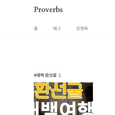
본문 바로가기
Proverbs
홈
태그
방명록
태백 환선굴
1