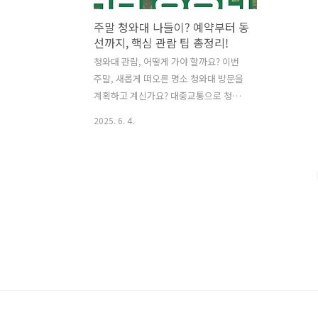
주말 청와대 나들이? 예약부터 동
선까지, 핵심 관람 팁 총정리!
청와대 관람, 어떻게 가야 할까요? 이번
주말, 새롭게 떠오른 명소 청와대 방문을
계획하고 계신가요? 대중교통으로 청와
대에 편리하게 가는 법과 취향에 맞는 관
2025. 6. 4.
람 동선, 그리고 방문 꿀팁까지, 이 글에서
모두 알려드릴게요!혹시 이번 주말 청와
대 관람을 계획하고 계신가요? 저도 처음
청와대를 방문했을 때, 어디로 가야 할지,
어떻게 둘러봐야 할지 막막했던 기억이
있어요. 하지만 걱정 마세요! 3분 청와대
에서 준비한 꿀팁들로 여러분의 청와대
관람을 제대로 도와드릴게요.청와대 관
람, 이것만은 꼭 알아두세요!청와대 관람
은 무료로 진행되지만, 사전 예약은 필수
라는 점 알고 계셨나요? 관람 시작 시각
10분 전까지 예약이 가능하지만, 관람객