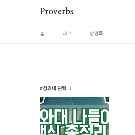
본문 바로가기
Proverbs
홈
태그
방명록
청와대 관람
1