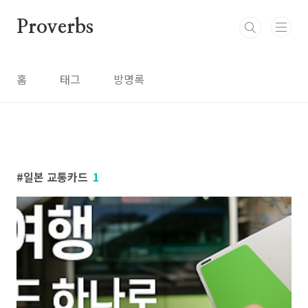
본문 바로가기
Proverbs
홈
태그
방명록
일본 교통카드
1