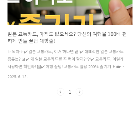
일본 교통카드, 아직도 없으세요? 당신의 여행을 100배 편
하게 만들 꿀팁 대방출!
✨ 목차 ✨✔️ 일본 교통카드, 이거 하나면 끝!✔️ 대표적인 일본 교통카드
종류는? 📊✔️ 왜 일본 교통카드를 꼭 써야 할까? 💡✔️ 교통카드, 이렇게
사용하면 핵인싸! 🧮✔️ 여행 꿀팁! 교통카드 활용 200% 즐기기 👩‍💼
👨‍💻✔️ 실전 예시: 교통카드 하나로 도쿄 완전 정복 📚✔️ 마무리: 당신의
2025. 6. 18.
일본 여행을 응원해요! 📝✔️ 자주 묻는 질문 ❓일본 여행 필수템, 교통카
드! 💳 편리하고 스마트한 일본 여행을 위한 교통카드 완벽 가이드를 소
1
개합니다. 복잡한 대중교통도 이제 쉽게 이용하고, 시간과 비용까지 절약
하는 200% 꿀팁을 확인해 보세요! 일본 쇼핑 마스터 가이드: 30대부터
60대까지 세대별 인생템 & 쇼핑 성지 총정리일본 쇼핑, 아직도 남들 다
사는 것만 사시나요? 이번..