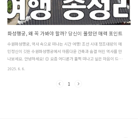
화성행궁, 왜 꼭 가봐야 할까? 당신이 몰랐던 매력 포인트
수원화성행궁, 역사 속으로 떠나는 시간 여행! 조선 시대 정조대왕의 애
민정신이 깃든 수원화성행궁에서 아름다운 건축과 숨결 어린 역사를 만
나보세요. 안녕하세요! 😊 요즘 어디론가 훌쩍 떠나고 싶은 마음이 드시
나요? 저는 최근에 조선 시대의 숨결을 고스란히 느낄 수 있는 수원화성
2025. 6. 6.
행궁에 다녀왔어요. 정말이지, 도심 속에서 이렇게 고즈넉하고 아름다운
역사의 현장을 만날 수 있다니! 여러분께도 이 멋진 경험을 소개해드리고
1
싶어서 이렇게 키보드를 잡았답니다. 이 글을 읽고 나면 수원화성행궁에
당장 달려가고 싶어지실 거예요! 목차 📝1. 수원화성행궁, 어떤 곳일까
요? 🤔2. 주요 전각 살펴보기 📊3. 수원화성행궁 즐기기 팁 🧮4. 수원화
성행궁 주변 즐길 거리 👩‍💼👨‍💻5. 실전 예시: 가족과 함께하..