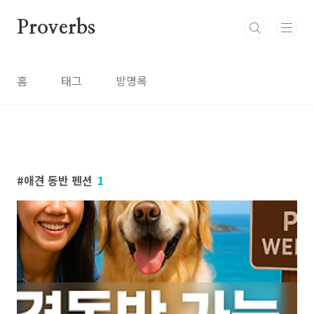
본문 바로가기
Proverbs
홈
태그
방명록
애견 동반 펜션
1