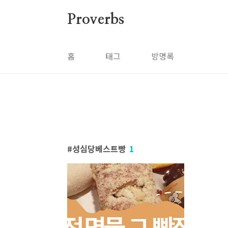
본문 바로가기
Proverbs
홈
태그
방명록
성심당베스트빵
1