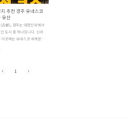
행지 추천 경주 유네스코
화 유산
(古都), 경주는 대한민국에서
인 도시 중 하나입니다. 신라
던 이곳에는 유네스코 세계문화
지정된 수많은 문화재가 자리하
.
 곳곳에 고즈넉한 한옥과 전통
 쉬고 있어서, 한국여행추천으
되는 곳입니다. 역사를 공부하
1
과 가족여행으로도 추천합니다.
통해 더 많이 알려진 신라의
까요? ^^ 1. 경주의 역사와
 경주는 기원전 57년, 신라의
거세가 즉위하며 수도로 지정되
후 992년간 신라 왕조가 번영
 유교 문화를 꽃피웠고, 경주
유적과 유산을 남겼습니다.경
지는 단순한 관광지가 아니라