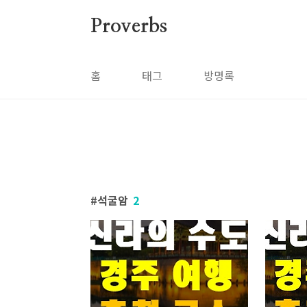
본문 바로가기
Proverbs
홈
태그
방명록
석굴암
2