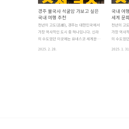
경주 불국사 석굴암 가보고 싶은
국내 여
국내 여행 추천
세계 문
천년의 고도(古都), 경주는 대한민국에서
천년의 고도
가장 역사적인 도시 중 하나입니다. 신라
가장 역사적
의 수도였던 이곳에는 유네스코 세계문화
의 수도였
유산으로 지정된 수많은 문화재가 자리하
유산으로 
2025. 2. 28.
2025. 1. 31
고 있으며, 곳곳에 고즈넉한 한옥과 전통
고 있으며,
이 살아 숨 쉬고 있어서, 한국여행추천으
이 살아 숨
로 꼭 선정되는 곳입니다. 역사를 공부하
로 꼭 선정
는 아이들과 가족여행으로도 추천합니다.
는 아이들
알쓸신잡을 통해 더 많이 알려진 신라의
알쓸신잡을 
경주로 가볼까요? ^^ 1. 경주의 역사와
경주로 가볼
필수 여행지 경주는 기원전 57년, 신라의
필수 여행지
시조 박혁거세가 즉위하며 수도로 지정되
시조 박혁
었습니다.이후 992년간 신라 왕조가 번영
었습니다.이
하며 불교와 유교 문화를 꽃피웠고, 경주
하며 불교와
에 수많은 유적과 유산을 남겼습니다.경
에 수많은 
주의 유적지는 단순한 관광지가 아니라
주의 유적