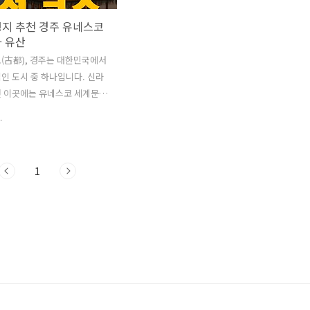
행지 추천 경주 유네스코
화 유산
(古都), 경주는 대한민국에서
인 도시 중 하나입니다. 신라
던 이곳에는 유네스코 세계문화
지정된 수많은 문화재가 자리하
.
 곳곳에 고즈넉한 한옥과 전통
 쉬고 있어서, 한국여행추천으
되는 곳입니다. 역사를 공부하
1
과 가족여행으로도 추천합니다.
통해 더 많이 알려진 신라의
까요? ^^ 1. 경주의 역사와
 경주는 기원전 57년, 신라의
거세가 즉위하며 수도로 지정되
후 992년간 신라 왕조가 번영
 유교 문화를 꽃피웠고, 경주
유적과 유산을 남겼습니다.경
지는 단순한 관광지가 아니라