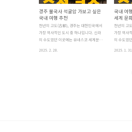
경주 불국사 석굴암 가보고 싶은
국내 여
국내 여행 추천
세계 문
천년의 고도(古都), 경주는 대한민국에서
천년의 고도
가장 역사적인 도시 중 하나입니다. 신라
가장 역사적
의 수도였던 이곳에는 유네스코 세계문화
의 수도였
유산으로 지정된 수많은 문화재가 자리하
유산으로 
2025. 2. 28.
2025. 1. 31
고 있으며, 곳곳에 고즈넉한 한옥과 전통
고 있으며,
이 살아 숨 쉬고 있어서, 한국여행추천으
이 살아 숨
로 꼭 선정되는 곳입니다. 역사를 공부하
로 꼭 선정
는 아이들과 가족여행으로도 추천합니다.
는 아이들
알쓸신잡을 통해 더 많이 알려진 신라의
알쓸신잡을 
경주로 가볼까요? ^^ 1. 경주의 역사와
경주로 가볼
필수 여행지 경주는 기원전 57년, 신라의
필수 여행지
시조 박혁거세가 즉위하며 수도로 지정되
시조 박혁
었습니다.이후 992년간 신라 왕조가 번영
었습니다.이
하며 불교와 유교 문화를 꽃피웠고, 경주
하며 불교와
에 수많은 유적과 유산을 남겼습니다.경
에 수많은 
주의 유적지는 단순한 관광지가 아니라
주의 유적