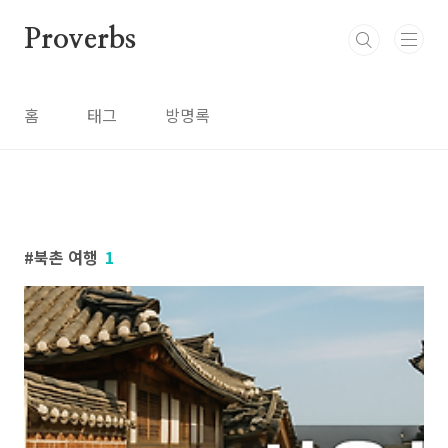
본문 바로가기
Proverbs
홈
태그
방명록
북촌 여행
1