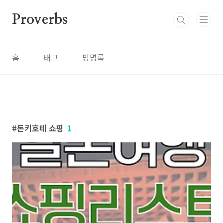
본문 바로가기
Proverbs
홈
태그
방명록
돈키호테 쇼핑
1