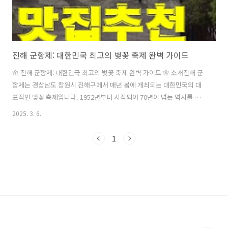
진해 군항제: 대한민국 최고의 벚꽃 축제 완벽 가이드
🌸 진해 군항제: 대한민국 최고의 벚꽃 축제 완벽 가이드 🌸 소개진해 군
항제는 경상남도 창원시 진해구에서 매년 봄에 개최되는 대한민국의 대
표적인 벚꽃 축제입니다. 1952년부터 시작되어 70년이 넘는 역사를 자
랑하는 이 축제는 원래 해군 창설을 기념하기 위해 시작되었으나, 지금은
2025. 3. 6.
벚꽃의 아름다움을 감상하기 위한 전국 최대 규모의 봄 축제로 자리잡았
습니다. 매년 약 200만 명의 관광객이 방문하는 명실상부 한국의 벚꽃 명
1
소입니다. 🗓️ 축제 개요**정식 명칭**: 진해 군항제 (Jinhae
Gunhangje Festival) **개최 기간**: 매년 4월 초(보통 4월 1일~10일
경, 벚꽃 개화 시기에 따라 변동 가능)**장소**: 경상남도 창원시 진해구
일대**주최/주관**: 창원시, 진해 군항제..