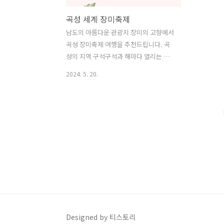
곡성 세계 장미축제
남도의 아름다운 관광지 장미의 고향에서
곡성 장미축제 여행을 추천드립니다. 곡
성의 지역 구석구석과 해마다 열리는 풍
성한 장미 세계축제에 대한 제한한 정보
2024. 5. 20.
도 모아봤으니, 여행에 도움이 되시길 바
랍니다. ◎ 곡성세계장미축제 축제 기
간: 2024년 5월 17일부터 5월 26일까지
장소: 전라남도 곡성군 오곡면 기차마을
로 232 주요 내용: 섬진강 기차마을에
서 75,000㎡ 규모의 장미 정원에 1,004
종의 유럽산 희귀 장미와 사계절 초
화 수 만 본을 식재 목적: 지역 관광 산업
견인과 지역 경제 활성 곡성장미축제는
관외 및 해외 관광객을 유입하여 곡성군
의 랜드마크인 섬진강 기차마을의 아름다
움을 선보이고, 다양한 볼거리를 제공합
Designed by 티스토리