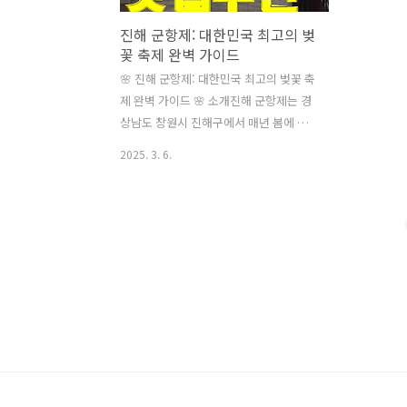
진해 군항제: 대한민국 최고의 벚
꽃 축제 완벽 가이드
🌸 진해 군항제: 대한민국 최고의 벚꽃 축
제 완벽 가이드 🌸 소개진해 군항제는 경
상남도 창원시 진해구에서 매년 봄에 개
최되는 대한민국의 대표적인 벚꽃 축제입
2025. 3. 6.
니다. 1952년부터 시작되어 70년이 넘는
역사를 자랑하는 이 축제는 원래 해군 창
설을 기념하기 위해 시작되었으나, 지금
은 벚꽃의 아름다움을 감상하기 위한 전
국 최대 규모의 봄 축제로 자리잡았습니
다. 매년 약 200만 명의 관광객이 방문하
는 명실상부 한국의 벚꽃 명소입니다. 🗓️
축제 개요**정식 명칭**: 진해 군항제
(Jinhae Gunhangje Festival) **개최 기
간**: 매년 4월 초(보통 4월 1일~10일경,
벚꽃 개화 시기에 따라 변동 가능)**장소
**: 경상남도 창원시 진해구 일대**주최/