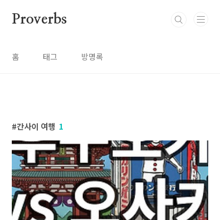
본문 바로가기
Proverbs
홈
태그
방명록
간사이 여행
1